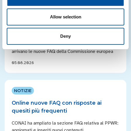
NOTIZIE
PPWR: aggiornate le FAQ ufficiali della
Allow selection
Commissione europea in vista del 12
agosto 2026
Deny
A pochi giorni dall’applicazione del Regolamento,
arrivano le nuove FAQ della Commissione europea
05.08.2026
NOTIZIE
Online nuove FAQ con risposte ai
quesiti più frequenti
CONAI ha ampliato la sezione FAQ relativa al PPWR:
aggiornati e inseriti nuovi contenuti