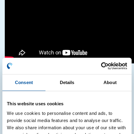
Consulta anche le Faq sull’etichettatura
ambientale degli imballaggi:
Domande frequenti
Consent
Details
About
(FAQ)
CONSULTAZIONE PUBBLICA
ETICHETTA
This website uses cookies
ETICHETTATURA AMBIENTALE
IMBALLAGGI
We use cookies to personalise content and ads, to
provide social media features and to analyse our traffic.
WEBINAR
We also share information about your use of our site with