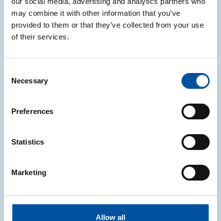
our social media, advertising and analytics partners who
may combine it with other information that you’ve
Notizie correlate
provided to them or that they’ve collected from your use
of their services.
NOTIZIE
Consent
Necessary
Selection
Etichettatura degli imballaggi in
Francia, Spagna e Germania:
Preferences
aggiornamenti note informative CONAI
CONAI ha aggiornate le note informative relative
Statistics
agli obblighi di etichettatura in Francia, Spagna e
Germania
Marketing
05.08.2026
Allow all