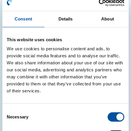
l’adempimento di quanto richiesto, né tantomeno la
Navigazione e la Difesa.
Consent
Details
About
5. Cookie
Il Sito utilizza cookie tecnici, analitici e di profilazione,
anche di terze parti, per consentire la normale
This website uses cookies
navigazione e fruizione dello stesso, per elaborare
We use cookies to personalise content and ads, to
analisi statistiche e per creare profili che permettano
provide social media features and to analyse our traffic.
l’invio di pubblicità in linea con le preferenze
We also share information about your use of our site with
dell’utente. Maggiori informazioni sulle
our social media, advertising and analytics partners who
caratteristiche dei cookie presenti sul Sito sono
may combine it with other information that you’ve
reperibili alla nostra
Cookie Policy
.
provided to them or that they’ve collected from your use
6. Modalità del trattamento
of their services.
Nell’ambito delle finalità indicate al precedente
punto 4), il trattamento dei Dati avverrà
Consent
prevalentemente con mezzi elettronici, nonché in
Necessary
Selection
forma cartacea, nel rispetto delle disposizioni
normative in materia di trattamento dei dati