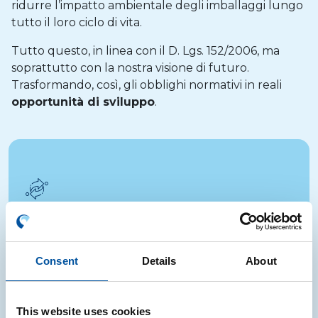
ridurre l’impatto ambientale degli imballaggi lungo
tutto il loro ciclo di vita.
Tutto questo, in linea con il D. Lgs. 152/2006, ma
soprattutto con la nostra visione di futuro.
Trasformando, così, gli obblighi normativi in reali
opportunità di sviluppo
.
Riutilizzo
Consent
Details
About
Concepimento o progettazione dell’imballaggio per
poter compiere, durante il suo ciclo di vita, un numero
minimo di spostamenti o rotazioni e per un uso
This website uses cookies
identico a quello per il quale è stato concepito.