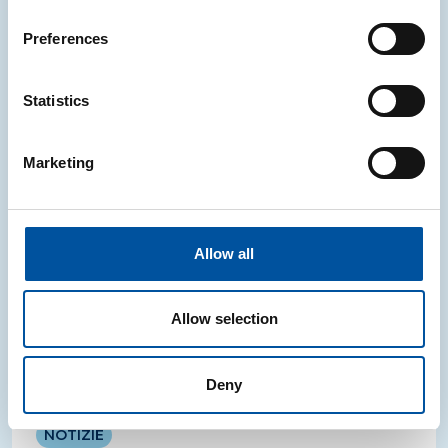
Circolare
Preferences
06.07.2026
Statistics
NOTIZIE
Marketing
Webinar PPWR: verso i primi obblighi
per le imprese
Il 9 luglio, dalle ore 11.00, si terrà il webinar,
Allow all
promosso da CONAI, dal titolo “PPWR: verso i primi
obblighi per le imprese"
Allow selection
29.06.2026
Deny
NOTIZIE