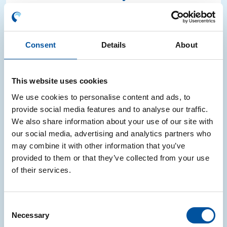
Main Sponsor dell'evento dedicato al
futuro dell'economia circolare
CONAI sarà Main Sponsor di Italian Waste Economy
Consent
Details
About
2026, l'evento organizzato da Il Sole 24 Ore che si
terrà martedì 7 luglio a Roma.
This website uses cookies
06.07.2026
We use cookies to personalise content and ads, to
provide social media features and to analyse our traffic.
We also share information about your use of our site with
our social media, advertising and analytics partners who
NOTIZIE
may combine it with other information that you’ve
Premio Startup per l’Economia Circolare
provided to them or that they’ve collected from your use
of their services.
2026: prorogata al 20 luglio la scadenza
per le candidature
Consent
Prorogata al 20 luglio la scadenza per l’invio delle
Necessary
Selection
candidature al Premio Startup per l’Economia