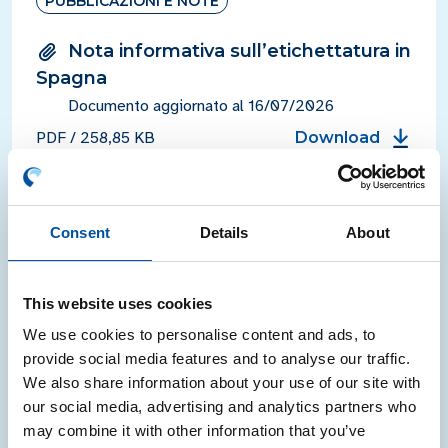
PUBBLICAZIONI E NOTE
Nota informativa sull’etichettatura in
Spagna
Documento aggiornato al 16/07/2026
PDF
/
258,85 KB
Download
ACCORDO DI PROGRAMMA QUADRO
Consent
Details
About
NAZIONALE (APQN)
Allegato Tecnico Legno 2025 – 2029
This website uses cookies
PDF
/
253,21 KB
Download
We use cookies to personalise content and ads, to
provide social media features and to analyse our traffic.
We also share information about your use of our site with
Definizione di imballaggio e
our social media, advertising and analytics partners who
adempimenti consortili per
may combine it with other information that you’ve