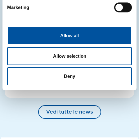
05.08.2026
Marketing
NOTIZIE
Allow all
Online nuove FAQ con risposte ai
quesiti più frequenti
Allow selection
CONAI ha ampliato la sezione FAQ relativa al PPWR:
aggiornati e inseriti nuovi contenuti
Deny
29.07.2026
Vedi tutte le news