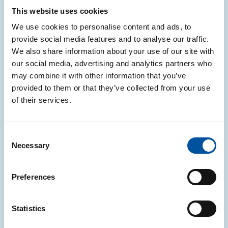
Francia, Spagna e Germania:
This website uses cookies
aggiornamenti note informative CONAI
We use cookies to personalise content and ads, to
CONAI ha aggiornate le note informative relative
provide social media features and to analyse our traffic.
agli obblighi di etichettatura in Francia, Spagna e
We also share information about your use of our site with
Germania
our social media, advertising and analytics partners who
may combine it with other information that you’ve
05.08.2026
provided to them or that they’ve collected from your use
of their services.
NOTIZIE
Consent
Necessary
Selection
PPWR: aggiornate le FAQ ufficiali della
Commissione europea in vista del 12
Preferences
agosto 2026
A pochi giorni dall’applicazione del Regolamento,
Statistics
arrivano le nuove FAQ della Commissione europea