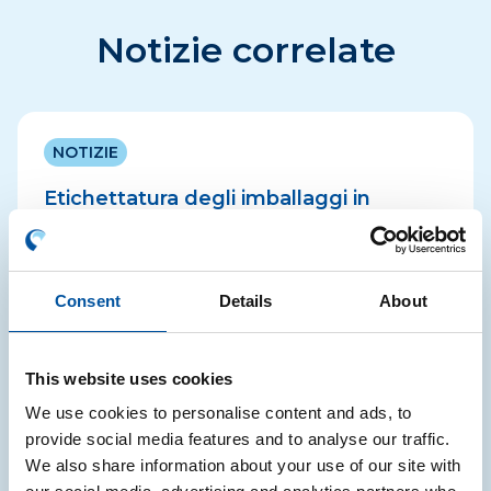
Notizie correlate
NOTIZIE
Etichettatura degli imballaggi in
Francia, Spagna e Germania:
aggiornamenti note informative CONAI
Consent
Details
About
CONAI ha aggiornate le note informative relative
agli obblighi di etichettatura in Francia, Spagna e
Germania
This website uses cookies
05.08.2026
We use cookies to personalise content and ads, to
provide social media features and to analyse our traffic.
We also share information about your use of our site with