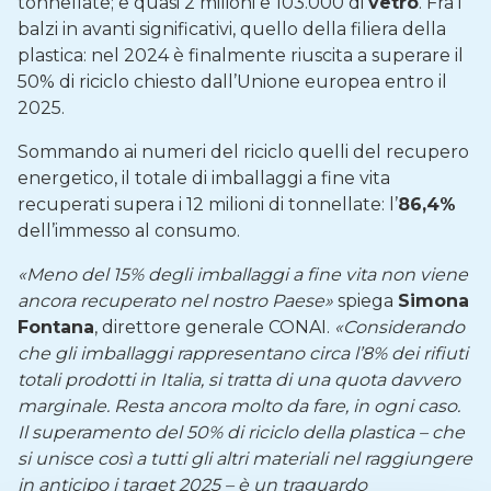
tonnellate; e quasi 2 milioni e 103.000 di
vetro
. Fra i
balzi in avanti significativi, quello della filiera della
plastica: nel 2024 è finalmente riuscita a superare il
50% di riciclo chiesto dall’Unione europea entro il
2025.
Sommando ai numeri del riciclo quelli del recupero
energetico, il totale di imballaggi a fine vita
recuperati supera i 12 milioni di tonnellate: l’
86,4%
dell’immesso al consumo.
«Meno del 15% degli imballaggi a fine vita non viene
ancora recuperato nel nostro Paese»
spiega
Simona
Fontana
, direttore generale CONAI.
«Considerando
che gli imballaggi rappresentano circa l’8% dei rifiuti
totali prodotti in Italia, si tratta di una quota davvero
marginale. Resta ancora molto da fare, in ogni caso.
Il superamento del 50% di riciclo della plastica – che
si unisce così a tutti gli altri materiali nel raggiungere
in anticipo i target 2025 – è un traguardo