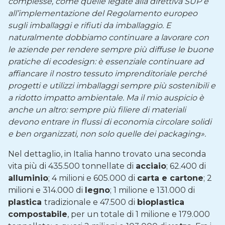
complesse, come quelle legate alla direttiva SUP e
all’implementazione del Regolamento europeo
sugli imballaggi e rifiuti da imballaggio. E
naturalmente dobbiamo continuare a lavorare con
le aziende per rendere sempre più diffuse le buone
pratiche di ecodesign: è essenziale continuare ad
affiancare il nostro tessuto imprenditoriale perché
progetti e utilizzi imballaggi sempre più sostenibili e
a ridotto impatto ambientale. Ma il mio auspicio è
anche un altro: sempre più filiere di materiali
devono entrare in flussi di economia circolare solidi
e ben organizzati, non solo quelle dei packaging».
Nel dettaglio, in Italia hanno trovato una seconda
vita più di 435.500 tonnellate di
acciaio
; 62.400 di
alluminio
; 4 milioni e 605.000 di
carta e cartone
; 2
milioni e 314.000 di
legno
; 1 milione e 131.000 di
plastica
tradizionale e 47.500 di
bioplastica
compostabile
, per un totale di 1 milione e 179.000