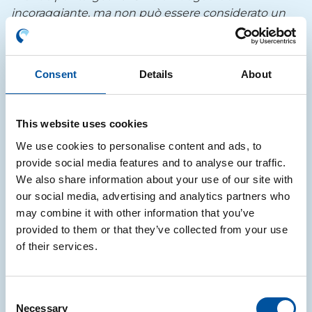
incoraggiante, ma non può essere considerato un
punto d’arrivo. È fondamentale continuare a
investire nel potenziamento delle raccolte
differenziate e nella creazione di una cultura sempre
Consent
Details
About
più diffusa di economia circolare: più della metà
degli imballaggi riciclati, del resto, arriva proprio
dalle raccolte urbane, frutto della collaborazione dei
This website uses cookies
cittadini. Ma un altro strumento da potenziare è
We use cookies to personalise content and ads, to
quello della diversificazione contributiva: applicando
provide social media features and to analyse our traffic.
contributi ambientali modulati in base alla
We also share information about your use of our site with
riciclabilità degli imballaggi in plastica e carta, dal
our social media, advertising and analytics partners who
2018 abbiamo più che dimezzato la presenza di
may combine it with other information that you’ve
pack non riciclabili sul mercato. Per questo, da luglio
provided to them or that they’ve collected from your use
di quest’anno, abbiamo reso più incisiva la
of their services.
diversificazione per i compositi a base carta legando
il contributo all’effettiva riciclabilità certificata».
Un quadro in cui continua a giocare un ruolo
Consent
importante il lavoro svolto con i Comuni, attraverso
Necessary
Selection