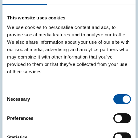
NOTIZIE
Etichettatura degli imballaggi in
This website uses cookies
Francia, Spagna e Germania:
We use cookies to personalise content and ads, to
aggiornamenti note informative CONAI
provide social media features and to analyse our traffic.
We also share information about your use of our site with
CONAI ha aggiornate le note informative relative
our social media, advertising and analytics partners who
agli obblighi di etichettatura in Francia, Spagna e
may combine it with other information that you’ve
Germania
provided to them or that they’ve collected from your use
of their services.
05.08.2026
Consent
Necessary
Selection
NOTIZIE
PPWR: aggiornate le FAQ ufficiali della
Preferences
Commissione europea in vista del 12
agosto 2026
Statistics