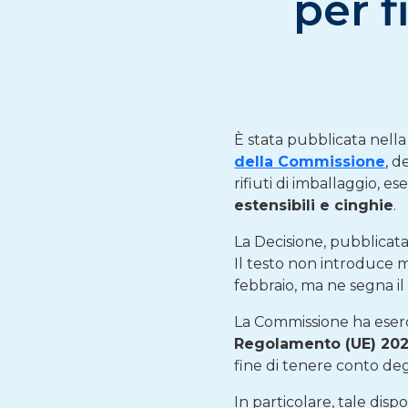
per f
È stata pubblicata nell
della Commissione
, d
rifiuti di imballaggio, e
estensibili e cinghie
.
La Decisione, pubblicat
Il testo non introduce mo
febbraio, ma ne segna il
La Commissione ha eserci
Regolamento (UE) 20
fine di tenere conto degl
In particolare, tale disp