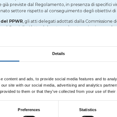
e già previste dal Regolamento, in presenza di specifici v
nato settore rispetto al conseguimento degli obiettivi di r
4 del PPWR
, gli atti delegati adottati dalla Commissione 
al Consiglio. L’atto delegato può entrare in vigore solo 
to europeo né il Consiglio sollevano obiezioni, oppure se 
scadenza di non voler formulare obiezioni.
e delegata (UE) 2026/429
, la notifica al Consiglio risult
Details
ine per eventuali obiezioni è scaduto il
27 aprile 2026
. 
zetta ufficiale dell’Unione europea conferma quindi il s
onibile il riferimento normativo ufficiale per gli operatori
e content and ads, to provide social media features and to analy
E rende dunque ufficiale l’esenzione e conferma che gl
 our site with our social media, advertising and analytics partn
sibili o cinghie per la stabilizzazione e la protezione dei 
 provided to them or that they’ve collected from your use of their
sono soggetti alle prescrizioni di riutilizzo del 100% previ
Preferences
Statistics
PPWR