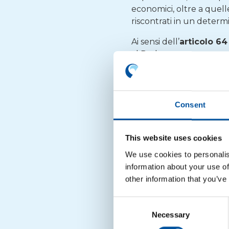
economici, oltre a quell
riscontrati in un determi
Ai sensi dell’
articolo 6
al Parlamento europeo e 
notifica, né il Parlamen
comunicano prima della 
Nel caso della
Decision
Consent
febbraio 2026
e il term
pubblicazione nella Gaz
di controllo e rende disp
This website uses cookies
We use cookies to personalis
La pubblicazione in GUU
information about your use of
che utilizzano film esten
other information that you’ve
durante il trasporto non 
imballaggio.
Consent
Necessary
Selection