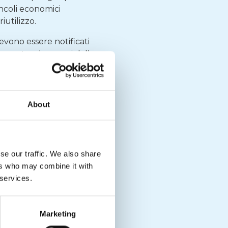
incoli economici
iutilizzo.
devono essere notificati
se, entro due mesi dalla
entrambe le istituzioni
a effettuata il
25
About
La successiva
uperamento di tale fase
.
se our traffic. We also share
i operatori economici
ers who may combine it with
prodotti posti su pallet
 services.
ste per tali formati di
Marketing