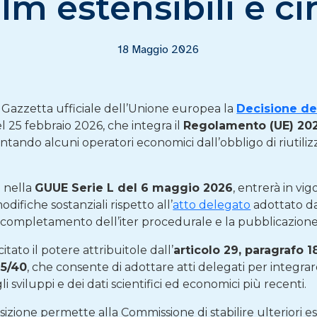
ilm estensibili e c
18 Maggio 2026
a Gazzetta ufficiale dell’Unione europea la
Decisione de
el 25 febbraio 2026, che integra il
Regolamento (UE) 20
sentando alcuni operatori economici dall’obbligo di riutil
a nella
GUUE Serie L del 6 maggio 2026
, entrerà in vig
difiche sostanziali rispetto all’
atto delegato
adottato da
 completamento dell’iter procedurale e la pubblicazione 
tato il potere attribuitole dall’
articolo 29, paragrafo 18
25/40
, che consente di adottare atti delegati per integra
i sviluppi e dei dati scientifici ed economici più recenti.
osizione permette alla Commissione di stabilire ulteriori e