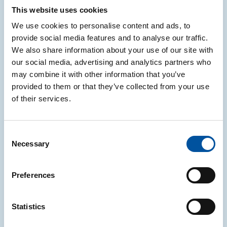
Francia, Spagna e Germania:
This website uses cookies
aggiornamenti note informative CONAI
We use cookies to personalise content and ads, to
CONAI ha aggiornate le note informative relative
provide social media features and to analyse our traffic.
agli obblighi di etichettatura in Francia, Spagna e
We also share information about your use of our site with
Germania
our social media, advertising and analytics partners who
may combine it with other information that you’ve
05.08.2026
provided to them or that they’ve collected from your use
of their services.
NOTIZIE
Consent
Necessary
Selection
PPWR: aggiornate le FAQ ufficiali della
Commissione europea in vista del 12
Preferences
agosto 2026
A pochi giorni dall’applicazione del Regolamento,
Statistics
arrivano le nuove FAQ della Commissione europea