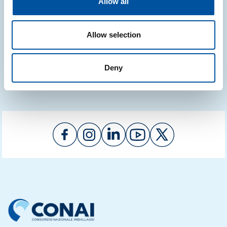
Allow all
aggiornati e inseriti nuovi contenuti
29.07.2026
Allow selection
Deny
Vedi tutte le news