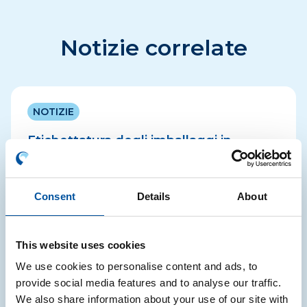
Notizie correlate
NOTIZIE
Etichettatura degli imballaggi in
Francia, Spagna e Germania:
aggiornamenti note informative CONAI
Consent
Details
About
CONAI ha aggiornate le note informative relative
agli obblighi di etichettatura in Francia, Spagna e
Germania
This website uses cookies
05.08.2026
We use cookies to personalise content and ads, to
provide social media features and to analyse our traffic.
We also share information about your use of our site with