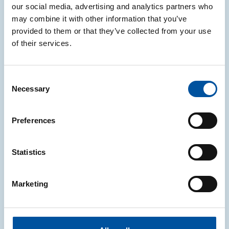
our social media, advertising and analytics partners who
NOTIZIE
may combine it with other information that you’ve
provided to them or that they’ve collected from your use
PPWR: aggiornate le FAQ ufficiali della
of their services.
Commissione europea in vista del 12
agosto 2026
Consent
A pochi giorni dall’applicazione del Regolamento,
Necessary
Selection
arrivano le nuove FAQ della Commissione europea
Preferences
05.08.2026
Statistics
NOTIZIE
Marketing
Online nuove FAQ con risposte ai
quesiti più frequenti
CONAI ha ampliato la sezione FAQ relativa al PPWR: