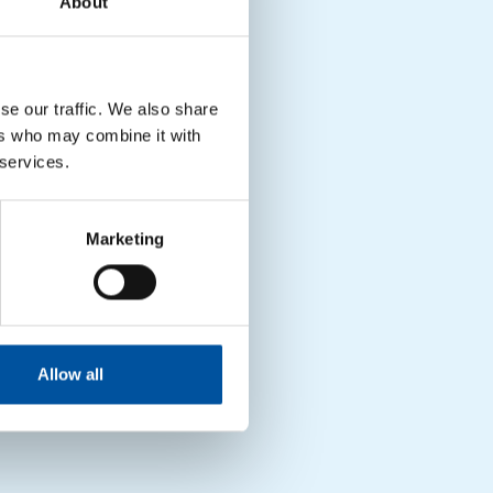
About
e di materia prima
le ha evitato il
, valore raddoppiato
tonnellate di CO
,
2eq
 una
percorrenza
se our traffic. We also share
ers who may combine it with
 services.
Marketing
Allow all