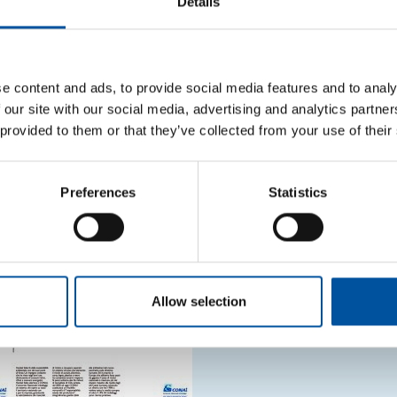
Details
tato evitato il consumo di oltre
42 milioni di tonnellat
 di gas serra,
il riciclo garantito dalla gestione consorti
ra nel solo 2017 di 3,7 milioni di tonnellate di CO
2eq
li ultimi 12 anni
il risparmio ammonta a 36 milioni di 
 emessi in un anno da circa
11 milioni di autovetture
con
e content and ads, to provide social media features and to analy
.000 chilometri
.
 our site with our social media, advertising and analytics partn
 provided to them or that they’ve collected from your use of their
Preferences
Statistics
Allow selection