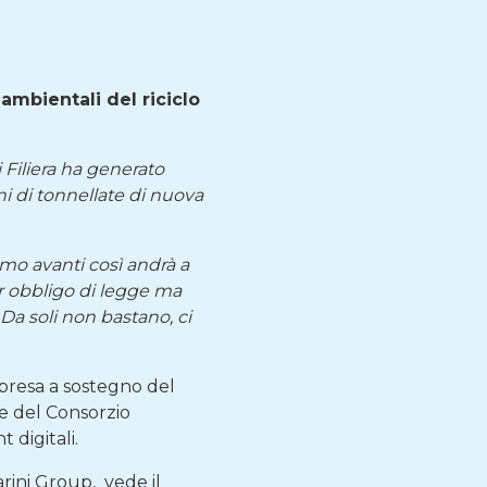
mbientali del riciclo
i Filiera ha generato
ni di tonnellate di nuova
amo avanti così andrà a
er obbligo di legge ma
Da soli non bastano, ci
mpresa a sostegno del
le del Consorzio
 digitali.
rini Group, vede il