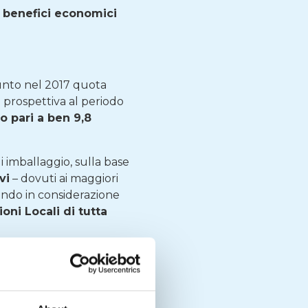
i benefici economici
iunto nel 2017 quota
a
prospettiva al periodo
o pari a ben 9,8
di imballaggio, sulla base
vi
– dovuti ai maggiori
ndo in considerazione
oni Locali di tutta
ri nel 2017 a 424
3,6 miliardi di euro
i circa
3,8 milioni di