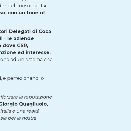
der del consorzio.
La
so, con un tone of
ori Delegati di Coca
li
–
le aziende
io dove CSR,
enzione ed interesse.
scono ad un sistema che
ni, e perfezionano lo
fforzare la reputazione
Giorgio Quagliuolo,
 Italia è una realtà
sia per la nostra