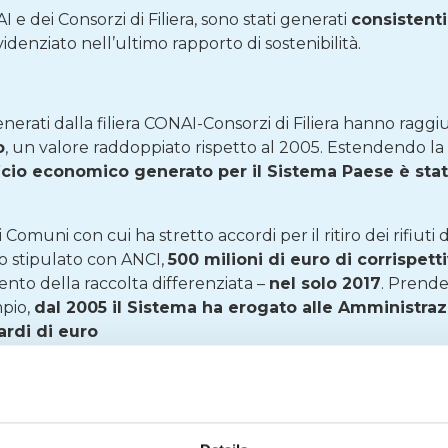
I e dei Consorzi di Filiera, sono stati generati
consistent
idenziato nell’ultimo rapporto di sostenibilità.
nerati dalla filiera CONAI-Consorzi di Filiera hanno ragg
o
, un valore raddoppiato rispetto al 2005. Estendendo l
ficio economico generato per il Sistema Paese è stat
omuni con cui ha stretto accordi per il ritiro dei rifiuti 
o stipulato con ANCI,
500 milioni di euro di corrispetti
ento della raccolta differenziata –
nel solo 2017
. Prende
mpio,
dal 2005 il Sistema ha erogato alle Amministrazi
iardi di euro
o della materia prima prodotta da riciclo è stato pa
l 2005 è stata invece prodotta
nuova materia prima per 
ciclo dei rifiuti di imballaggio, è stato evitato il consumo d
ria prima
, quasi il 50% in più rispetto al 2005
.