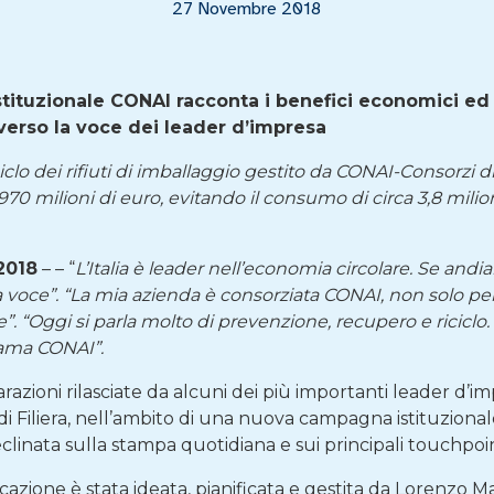
27 Novembre 2018
ituzionale CONAI racconta i benefici economici ed a
averso la voce dei leader d’impresa
iciclo dei rifiuti di imballaggio gestito da CONAI-Consorzi d
70 milioni di euro, evitando il consumo di circa 3,8 milio
2018
– – “
L’Italia è leader nell’economia circolare. Se andi
 la voce”. “La mia azienda è consorziata CONAI, non solo p
. “Oggi si parla molto di prevenzione, recupero e riciclo. 
iama CONAI”.
razioni rilasciate da alcuni dei più importanti leader d’i
i Filiera, nell’ambito di una nuova campagna istituziona
linata sulla stampa quotidiana e sui principali touchpoint
zione è stata ideata, pianificata e gestita da Lorenzo Ma