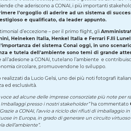
iende che aderiscono a CONAI, i più importanti stakehol
rimere l’orgoglio di aderire ad un sistema di succes
stigioso e qualificato, da leader appunto.
stimonial d’eccezione – per il primo flight, gli
Amministrat
ni, Heineken Italia, Henkel Italia e Ferrari F.lli Lunel
 l’importanza del sistema Conai oggi, in uno scenar
enza e tutela dell’ambiente sono temi di grande att
zie all’adesione a CONAI, tutelano l’ambiente e contribui
conomia circolare, promuovendone lo sviluppo.
o realizzati da Lucio Gelsi, uno dei più noti fotografi italia
a ed esclusività.
voce ad alcune delle imprese consorziate più note per ra
Imballaggi presso i nostri stakeholder”
ha commentato
“Grazie a CONAI, l’avvio a riciclo dei rifiuti di imballaggio in
rtuose in Europa, in grado di generare un circuito virtuoso 
ela dell’ambiente”.