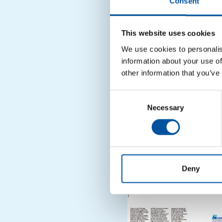
Consent
Dal 2005 al 2017 è s
A livello di emissioni
rilascio in atmosfe
This website uses cookies
rispetto al 2005. Neg
pari ai quantitativi
We use cookies to personalis
media annua di 20
information about your use of
other information that you’ve
Consent
Necessary
Selection
Deny