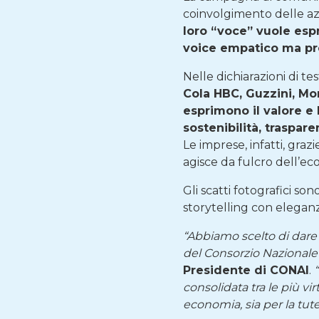
coinvolgimento delle az
loro “voce” vuole esp
voice empatico ma pre
Nelle dichiarazioni di te
Cola HBC, Guzzini, Moni
esprimono il valore e
sostenibilità, traspar
Le imprese, infatti, gra
agisce da fulcro dell’e
Gli scatti fotografici son
storytelling con eleganz
“Abbiamo scelto di dare 
del Consorzio Nazionale 
Presidente di CONAI
.
consolidata tra le più vi
economia, sia per la tut