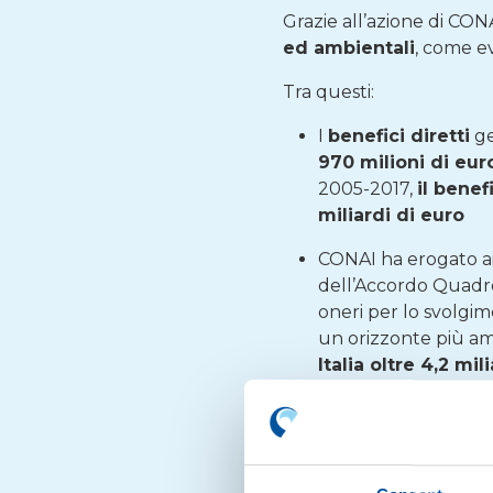
Grazie all’azione di CONA
ed ambientali
, come ev
Tra questi:
I
benefici diretti
ge
970 milioni di eur
2005-2017,
il bene
miliardi di euro
CONAI ha erogato ai C
dell’Accordo Quadr
oneri per lo svolgim
un orizzonte più a
Italia oltre 4,2 mil
Il valore economic
milioni di euro
; da
Nel 2017, grazie al ri
tonnellate di mate