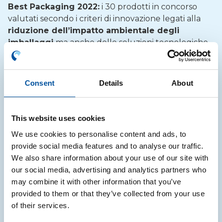
Best Packaging 2022:
i 30 prodotti in concorso
valutati secondo i criteri di innovazione legati alla
riduzione dell’impatto ambientale degli
imballaggi
ma anche delle soluzioni tecnologiche
adottate per migliorare le performance del
packaging.
Consent
Details
About
Organizzato da Packaging Meeting Srl e promosso
da Istituto Italiano Imballaggio, quest’anno in
partnership con CONAI e IPACK-IMA 2022, questa
This website uses cookies
edizione del contest Best Packaging si focalizza
dunque su Ambiente e Tecnologia. Verrà assegnato,
We use cookies to personalise content and ads, to
inoltre, un premio speciale viene assegnato dalla
provide social media features and to analyse our traffic.
Fondazione Carta Etica del Packaging alla soluzione
We also share information about your use of our site with
che si distingue per essersi ispirata ai 10 valori della
our social media, advertising and analytics partners who
Carta Etica del Packaging.
may combine it with other information that you’ve
provided to them or that they’ve collected from your use
Appuntamento il 4 maggio
per l’assegnazione dei
of their services.
premi, che avverrà nel corso dell’incontro