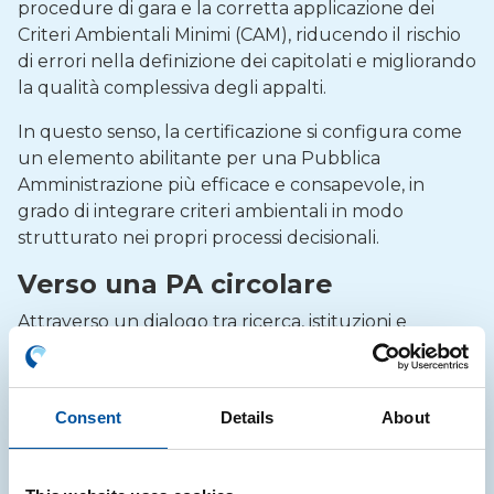
procedure di gara e la corretta applicazione dei
Criteri Ambientali Minimi (CAM), riducendo il rischio
di errori nella definizione dei capitolati e migliorando
la qualità complessiva degli appalti.
In questo senso, la certificazione si configura come
un elemento abilitante per una Pubblica
Amministrazione più efficace e consapevole, in
grado di integrare criteri ambientali in modo
strutturato nei propri processi decisionali.
Verso una PA circolare
Attraverso un dialogo tra ricerca, istituzioni e
operatori del settore, il talk approfondirà il ruolo
della certificazione accreditata nel favorire una
reale transizione circolare, offrendo alle stazioni
Consent
Details
About
appaltanti strumenti concreti per operare in
sicurezza e al contempo promuovere innovazione.