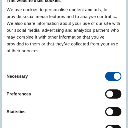
This website uses cookies
La certificazione si applica a tutti i settori e
particolare attenzione sarà dedicata all’edilizia e
We use cookies to personalise content and ads, to
dell’arredo urbano, ambiti nei quali l’adozione di
provide social media features and to analyse our traffic.
criteri circolari e l’utilizzo di materiali riciclati possono
We also share information about your use of our site with
generare impatti significativi sia dal punto di vista
our social media, advertising and analytics partners who
ambientale sia economico.
may combine it with other information that you’ve
provided to them or that they’ve collected from your use
Un confronto sui modelli di
of their services.
sviluppo sostenibile
Il talk si inserisce all’interno del programma di
Consent
FORUM PA 2026, che riunisce istituzioni, imprese e
Necessary
Selection
centri di ricerca in un confronto sulle principali sfide
della trasformazione della Pubblica
Amministrazione, con un’attenzione particolare ai
Preferences
temi della sostenibilità e dell’innovazione.
Un’occasione per approfondire strumenti, modelli e
Statistics
soluzioni capaci di rafforzare il ruolo della domanda
pubblica nel guidare la transizione verso