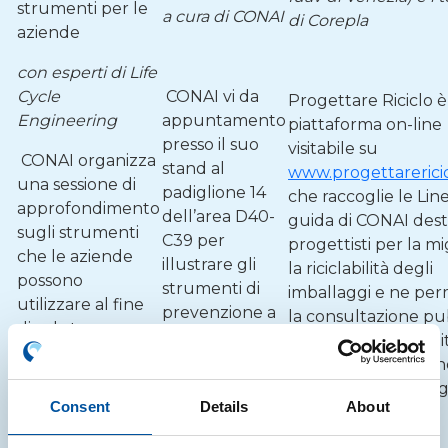
strumenti per le
a cura di CONAI
di Corepla
aziende
con esperti di Life
Cycle
CONAI vi da
Progettare Riciclo è
Engineering
appuntamento
piattaforma on-line
presso il suo
visitabile su
CONAI organizza
stand al
www.progettarerici
una sessione di
padiglione 14
che raccoglie le Lin
approfondimento
dell’area D40-
guida di CONAI desti
sugli strumenti
C39 per
progettisti per la mi
che le aziende
illustrare gli
la riciclabilità degli
possono
strumenti di
imballaggi e ne pe
utilizzare al fine
prevenzione a
la consultazione pu
di valutare e
disposizione
divenendo un ambit
ridurre l’impatto
delle aziende
discussione perma
ambientale dei
consorziate
sulla riciclabilità deg
propri imballaggi
Consent
Details
About
che intendono
imballaggi.
in un’ottica di
valorizzare e