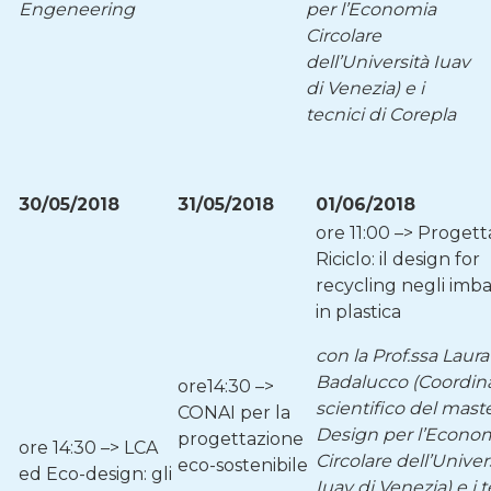
Engeneering
per l’Economia
Circolare
dell’Università Iuav
di Venezia) e i
tecnici di Corepla
30/05/2018
31/05/2018
01/06/2018
ore 11:00 –> Progett
Riciclo: il design for
recycling negli imba
in plastica
con la Prof.ssa Laura
Badalucco (Coordin
ore14:30 –>
scientifico del maste
CONAI per la
Design per l’Econo
progettazione
ore 14:30 –> LCA
Circolare dell’Univer
eco-sostenibile
ed Eco-design: gli
Iuav di Venezia) e i t