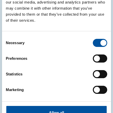
our social media, advertising and analytics partners who
may combine it with other information that you’ve
Semplificata “a valore” (prodotti alimentari) – %
provided to them or that they’ve collected from your use
of their services.
Semplificata “a valore” (prodotti NON alimentari) – %
Consent
I nuovi valori delle altre procedure semplificate
Necessary
Selection
saranno a breve disponibili sul sito CONAI e
comunicati ai consorziati interessati.
Preferences
CARTA
CONTRIBUTO AMBIENTALE
Statistics
IMBALLAGGI LEGNO
Marketing
Notizie correlate
Allow all