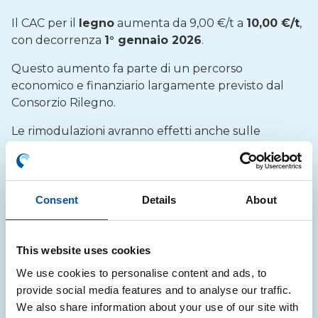
Il CAC per il
legno
aumenta da 9,00 €/t a
10,00 €/t
,
con decorrenza
1° gennaio 2026
.
Questo aumento fa parte di un percorso
economico e finanziario largamente previsto dal
Consorzio Rilegno.
Le rimodulazioni avranno effetti anche sulle
procedure forfettarie/semplificate per importazione
di imballaggi pieni, riassunti in tabella:
Consent
Details
About
Procedura
This website uses cookies
We use cookies to personalise content and ads, to
provide social media features and to analyse our traffic.
Forfettaria “per tara” – €/t
We also share information about your use of our site with