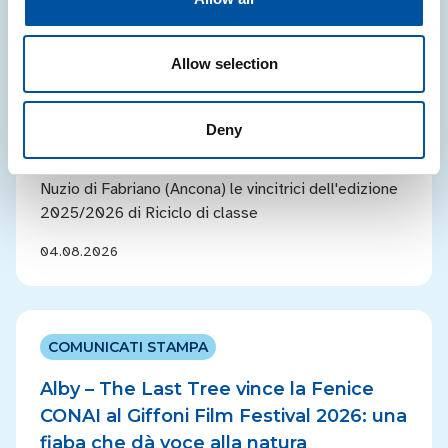
COMUNICATI STAMPA
Allow selection
Riciclo di classe: da Brescia ad Ancona,
sei scuole sul podio della sostenibilità
Deny
Sono la scuola primaria Mura-Galignani di Palazzolo
sull'Oglio (Brescia) e la scuola primaria Allegretto di
Nuzio di Fabriano (Ancona) le vincitrici dell'edizione
2025/2026 di Riciclo di classe
04.08.2026
COMUNICATI STAMPA
Alby – The Last Tree vince la Fenice
CONAI al Giffoni Film Festival 2026: una
fiaba che dà voce alla natura