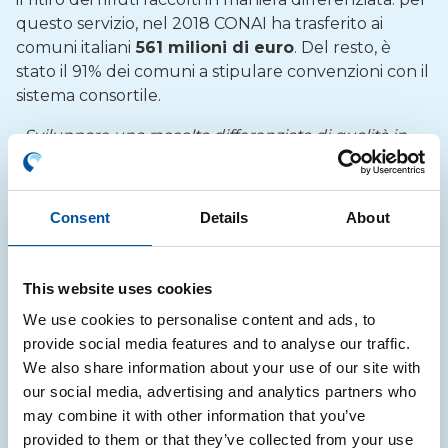
questo servizio, nel 2018 CONAI ha trasferito ai
comuni italiani
561 milioni di euro
. Del resto, è
stato il 91% dei comuni a stipulare convenzioni con il
sistema consortile.
«
Sviluppare una raccolta differenziata di qualità in
tutto il paese è fondamentale
» conclude il
presidente CONAI, «
ma altrettanto importante è
lavorare sulla prevenzione. Continuiamo a
Consent
Details
About
promuovere anche l’innovazione a monte,
spingendo l’eco-progettazione del packaging
finalizzata al contenimento dell’impatto ambientale.
This website uses cookies
Iniziative come il Bando CONAI per la prevenzione,
We use cookies to personalise content and ads, to
cui l’adesione 2019 è già prevista in aumento,
provide social media features and to analyse our traffic.
mirano proprio a incrementare i casi di imballaggio
We also share information about your use of our site with
virtuosi in Italia: come ricordo spesso, l’80% degli
our social media, advertising and analytics partners who
impatti che un pack genererà nel corso di tutto il
may combine it with other information that you’ve
suo ciclo di vita si definisce nella fase della sua
provided to them or that they’ve collected from your use
progettazione
».