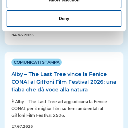
Sono la scuola primaria Mura-Galignani di Palazzolo
sull'Oglio (Brescia) e la scuola primaria Allegretto di
Nuzio di Fabriano (Ancona) le vincitrici dell'edizione
Deny
2025/2026 di Riciclo di classe
04.08.2026
COMUNICATI STAMPA
Alby – The Last Tree vince la Fenice
CONAI al Giffoni Film Festival 2026: una
fiaba che dà voce alla natura
È Alby – The Last Tree ad aggiudicarsi la Fenice
CONAI per il miglior film su temi ambientali al
Giffoni Film Festival 2026.
27.07.2026