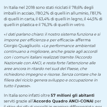
In Italia nel 2018 sono stati riciclati il 78,6% degli
imballi in acciaio, l’80,2% di quelli in alluminio, l’81,1%
di quelli in carta, il 63,4% di quelli in legno, il 44,5% di
quelli in plastica e il 76,3% di quelli in vetro.
«
I dati parlano chiaro: il nostro sistema funziona e si
impone per efficienza e per efficacia
» afferma
Giorgio Quagliuolo. «
Le performance ambientali
continuano a migliorare, anche grazie agli accordi
con i comuni italiani realizzati tramite l’Accordo
Nazionale con ANCI, e resta forte l’attenzione alle
aree ancora in ritardo nel sud del Paese, che
richiedono impegno e risorse. Senza contare che la
filiera del riciclo genera sviluppo e occupazione in
tutto il paese
».
In Italia sono infatti oltre
57 milioni gli abitanti
serviti grazie all’
Accordo Quadro ANCI-CONAI
per
il ritiro dei rifiuti raccolti in maniera differenziata: per