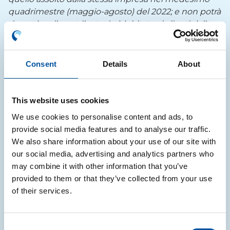
quadrimestre (maggio-agosto) del 2022; e non potrà
riguardare il contributo riaddebitato ai clienti dalla
stessa impresa (esplicitamente o mediante
incorporazione nel prezzo di vendita delle merci o
degli imballaggi).
Consent
Details
About
Per le aziende di nuova costituzione e che non
abbiano il citato quadrimestre 2022 come
This website uses cookies
riferimento, il limite sarà parametrato a un terzo del
We use cookies to personalise content and ads, to
CAC complessivamente assolto nei dodici mesi
provide social media features and to analyse our traffic.
precedenti a quello di presentazione della domanda
We also share information about your use of our site with
di rimborso. In caso di CAC assolto su imballaggi
our social media, advertising and analytics partners who
“pieni” è necessaria un’attestazione del fornitore
may combine it with other information that you’ve
delle merci analoga a quella già prevista per i
provided to them or that they’ve collected from your use
rimborsi agli esportatori abituali.
of their services.
CONTRIBUTO AMBIENTALE
EMERGENZA
EMILIA ROMAGNA
IMBALLAGGI
Consent