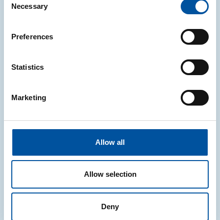
Necessary
Selection
Notizie correlate
Preferences
Statistics
COMUNICATI STAMPA
Marketing
Riciclo di classe: da Brescia ad Ancona,
sei scuole sul podio della sostenibilità
Sono la scuola primaria Mura-Galignani di Palazzolo
Allow all
sull'Oglio (Brescia) e la scuola primaria Allegretto di
Nuzio di Fabriano (Ancona) le vincitrici dell'edizione
2025/2026 di Riciclo di classe
Allow selection
04.08.2026
Deny