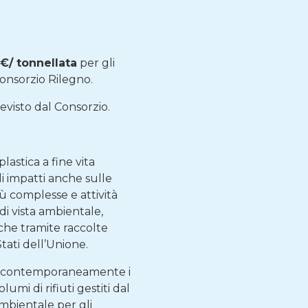
 €/ tonnellata
per gli
 consorzio Rilegno.
visto dal Consorzio.
astica a fine vita
li impatti anche sulle
più complesse e attività
di vista ambientale,
nche tramite raccolte
Stati dell’Unione.
i e contemporaneamente i
umi di rifiuti gestiti dal
mbientale per gli