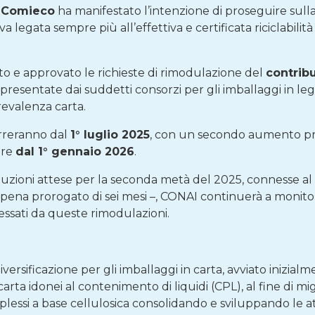
o
Comieco
ha manifestato l’intenzione di proseguire sulla
legata sempre più all’effettiva e certificata riciclabilità
to e approvato le richieste di rimodulazione del
contrib
 presentate dai suddetti consorzi per gli imballaggi in leg
revalenza carta.
orreranno dal
1° luglio 2025
, con un secondo aumento pre
ire
dal 1° gennaio 2026
.
oluzioni attese per la seconda metà del 2025, connesse al
pena prorogato di sei mesi –, CONAI continuerà a monit
eressati da queste rimodulazioni.
diversificazione per gli imballaggi in carta, avviato inizial
rta idonei al contenimento di liquidi (CPL), al fine di migl
plessi a base cellulosica consolidando e sviluppando le att