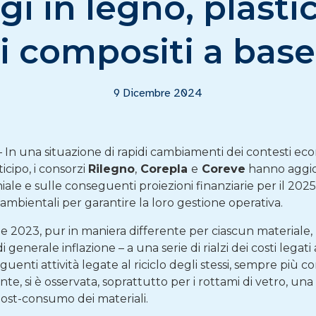
i in legno, plasti
 i compositi a base
9 Dicembre 2024
In una situazione di rapidi cambiamenti dei contesti econo
cipo, i consorzi
Rilegno
,
Corepla
e
Coreve
hanno aggior
iale e sulle conseguenti proiezioni finanziarie per il 202
mbientali per garantire la loro gestione operativa.
 2023, pur in maniera differente per ciascun materiale, n
 generale inflazione – a una serie di rialzi dei costi legati a
guenti attività legate al riciclo degli stessi, sempre più 
te, si è osservata, soprattutto per i rottami di vetro, una
post-consumo dei materiali.