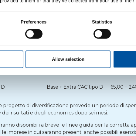
 provided to them or that they’ve collected from your use of their
ipo B1 (CERTIFICATI)
Base + Extra CAC tipo B1
65,00
tipo B2 (NON
Preferences
Statistics
Base + Extra CAC tipo B2
65,00
Base + Extra CAC CPL
65,00 + 20
ipo C1 (CERTIFICATI)
Base + Extra CAC tipo C1
65,00 + 11
Allow selection
ipo C2 (NON
Base + Extra CAC tipo C2
65,00 + 11
o D
Base + Extra CAC tipo D
65,00 + 24
 progetto di diversificazione prevede un periodo di sp
dei risultati e degli economics dopo sei mesi.
nno disponibili a breve le linee guida per la corretta ap
elle imprese in cui saranno presenti anche possibili esenz