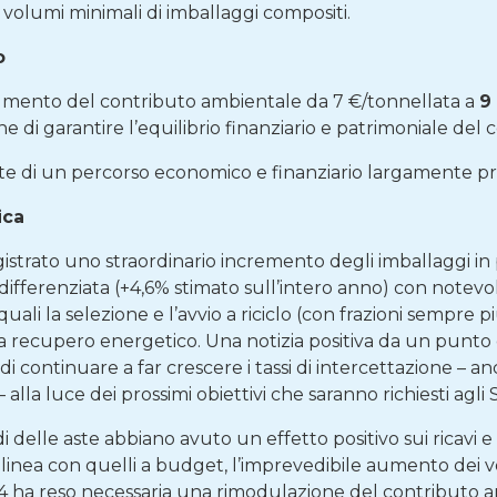
olumi minimali di imballaggi compositi.
o
aumento del contributo ambientale da 7 €/tonnellata a
9
ine di garantire l’equilibrio finanziario e patrimoniale del
 di un percorso economico e finanziario largamente pre
ica
strato uno straordinario incremento degli imballaggi in pl
 differenziata (+4,6% stimato sull’intero anno) con notevo
 quali la selezione e l’avvio a riciclo (con frazioni sempre 
 a recupero energetico. Una notizia positiva da un punto 
di continuare a far crescere i tassi di intercettazione – a
– alla luce dei prossimi obiettivi che saranno richiesti agli 
i delle aste abbiano avuto un effetto positivo sui ricav
n linea con quelli a budget, l’imprevedibile aumento dei vol
024 ha reso necessaria una rimodulazione del contributo a