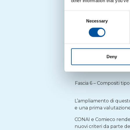
other information that you’ve
Fascia 3.1 – Compositi t
Consent
Fascia 3.2 – Compositi 
Necessary
Selection
CERTIFICATI)
Fascia 4 – CPL
Fascia 5.1 – Compositi t
Deny
Fascia 5.2 – Compositi t
CERTIFICATI)
Fascia 6 – Compositi tip
L’ampliamento di questo
e una prima valutazione 
CONAI e Comieco rendera
nuovi criteri da parte d