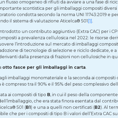
 flusso omogeneo di rifiuti da avviare a una fase di ricic
portante scontistica per gli imballaggi compositi diversi 
boratorio condotta secondo la norma UNI 11743:2019 e per 
econdo il sistema di valutazione Aticelca® 501
[1]
.
o introdotto un contributo aggiuntivo (Extra CAC) per i CPL
compositi a prevalenza cellulosica nel 2022: le risorse der
uovere l’introduzione sul mercato di imballaggi composit
 l’adozione di tecnologie di selezione e riciclo dedicate, e a
erivanti dalla presenza di frazioni non cellulosiche in que
 a
otto fasce per gli imballaggi in carta
.
agli imballaggi monomateriale e la seconda ai compositi 
è compreso tra il 90% e il 95% del peso complessivo dell
cata ai compositi di tipo
B
, in cui il peso della component
dell’imballaggio, che era stata finora esentata dal contrib
ticelca® 501 (
B1
) e una a quelli non certificati (
B2
). Al te
ile che per i compositi di tipo B i valori dell’Extra CAC su