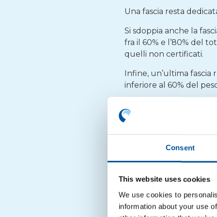
Una fascia resta dedicat
Si sdoppia anche la fasci
fra il 60% e l’80% del to
quelli non certificati.
Infine, un’ultima fascia 
inferiore al 60% del pes
Questi in definitiva le v
compositi B1 e C1 certific
Consent
Fascia contributiva
This website uses cookies
Fascia 1 – Monomaterial
We use cookies to personalis
information about your use of
Fascia 2 – Compositi tip