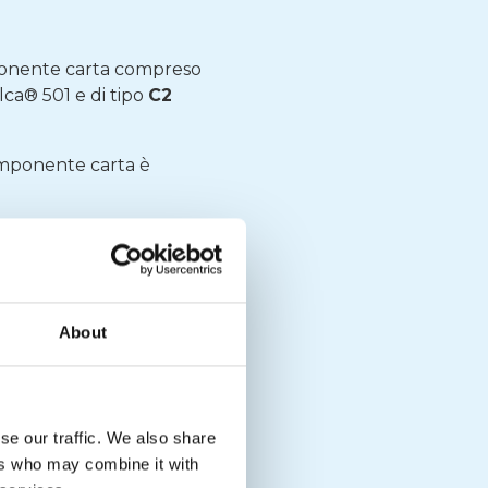
ponente carta compreso
elca® 501 e di tipo
C2
 componente carta è
one dedicata ai
AC complessivo
About
da luglio 2025
/t)
(€/t)
65,00
se our traffic. We also share
ers who may combine it with
65,00