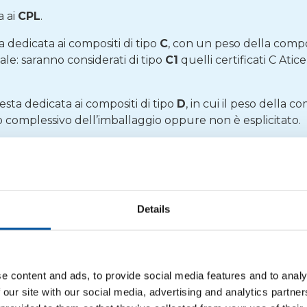
a ai
CPL
.
a dedicata ai compositi di tipo
C
, con un peso della com
tale: saranno considerati di tipo
C1
quelli certificati C Atic
resta dedicata ai compositi di tipo
D
, in cui il peso della
o complessivo dell’imballaggio oppure non è esplicitato.
ariazioni e i nuovi valori degli Extra CAC, con un’agevolazi
ati:
Valore C
Details
CAC
attuale (€
e
Base
65,00
e content and ads, to provide social media features and to analy
 our site with our social media, advertising and analytics partn
o A
Base
65,00