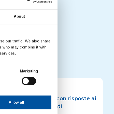
About
TAZIONE
START-UP
se our traffic. We also share
ers who may combine it with
 services.
Marketing
NOTIZIE
Online nuove FAQ con risposte ai
Allow all
quesiti più frequenti