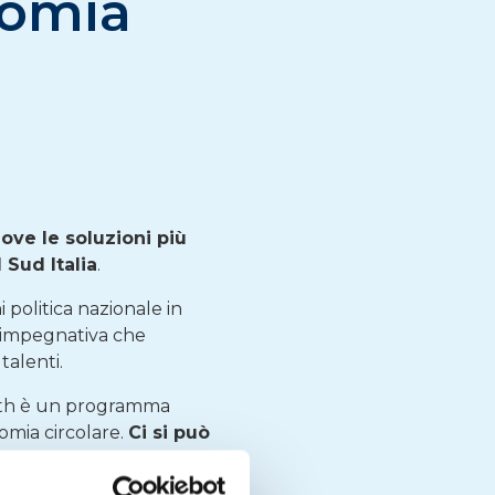
nomia
ve le soluzioni più
 Sud Italia
.
 politica nazionale in
ù impegnativa che
talenti.
outh è un programma
nomia circolare.
Ci si può
to network di
el settore, anche a