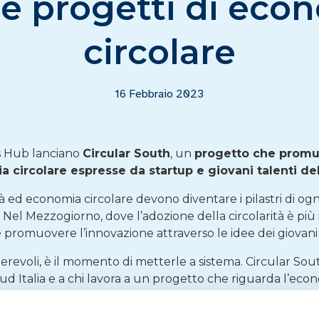
 e progetti di eco
circolare
16 Febbraio 2023
s Hub lanciano
Circular South
, un
progetto che promuo
 circolare espresse da startup e giovani talenti del
à ed economia circolare devono diventare i pilastri di ogni
. Nel Mezzogiorno, dove l’adozione della circolarità è pi
promuovere l’innovazione attraverso le idee dei giovani 
erevoli, è il momento di metterle a sistema. Circular S
Sud Italia e a chi lavora a un progetto che riguarda l’eco
 marzo
, con la possibilità di
presentare un’idea a un vas
ziende
e realizzarla insieme alle imprese più importanti d