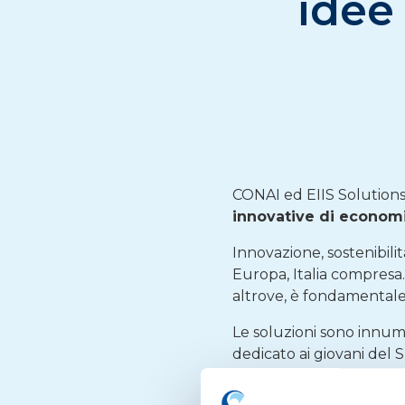
idee
CONAI ed EIIS Solution
innovative di economia
Innovazione, sostenibilit
Europa, Italia compresa
altrove, è fondamentale 
Le soluzioni sono innum
dedicato ai giovani del 
candidare
entro il 26
investitori e grandi a