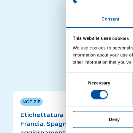
partire da un premio di 
Per candidarsi:
Circul
Consent
This website uses cookies
CIRCULAR ECONOMY
We use cookies to personalis
information about your use of
other information that you’ve
Consent
Necessary
Selection
NOTIZIE
Etichettatura degli imballaggi in
Deny
Francia, Spagna e Germania:
aggiornamenti note informative