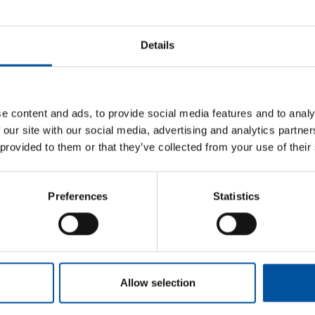
10.000 €.
ar South
Details
CIRCULAR SOUTH
ECONOMIA CIRCOLARE
ECOPROGET
e content and ads, to provide social media features and to analy
 our site with our social media, advertising and analytics partn
 provided to them or that they’ve collected from your use of their
Notizie correlate
Preferences
Statistics
NOTIZIE
PPWR: aggiornate le FAQ ufficiali
Allow selection
della Commissione europea in
vista del 12 agosto 2026