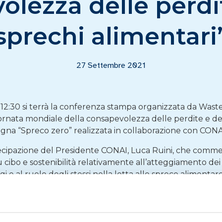
lezza delle perdi
sprechi alimentari
27 Settembre 2021
e 12:30 si terrà la conferenza stampa organizzata da Wast
ornata mondiale della consapevolezza delle perdite e degl
gna “Spreco zero” realizzata in collaborazione con CONA
ecipazione del Presidente CONAI, Luca Ruini, che comment
u cibo e sostenibilità relativamente all’atteggiamento de
i e al ruolo degli stessi nella lotta allo spreco alimentare
rventi:
Conferenza_Global_Report_28_sett_2021
za in diretta streaming:
http://www.stampaestera.org/