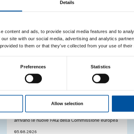
Details
ECONOMIA CIRCOLARE
SPRECO ALIMENTARE
e content and ads, to provide social media features and to analy
Notizie correlate
 our site with our social media, advertising and analytics partn
 provided to them or that they’ve collected from your use of their
Preferences
Statistics
NOTIZIE
PPWR: aggiornate le FAQ ufficiali
della Commissione europea in
vista del 12 agosto 2026
Allow selection
A pochi giorni dall’applicazione del Regolamento,
arrivano le nuove FAQ della Commissione europea
05.08.2026