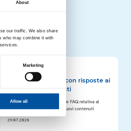
About
se our traffic. We also share
ers who may combine it with
 services.
Marketing
NOTIZIE
Online nuove FAQ con risposte ai
quesiti più frequenti
Allow all
CONAI ha ampliato la sezione FAQ relativa al
PPWR: aggiornati e inseriti nuovi contenuti
29.07.2026