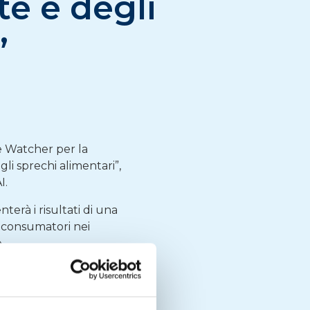
te e degli
”
e Watcher per la
i sprechi alimentari”,
I.
erà i risultati di una
i consumatori nei
.