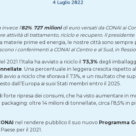
4 Luglio 2022
 invece l’
82%
.
727 milioni
di euro versati da CONAI ai Com
re attività di trattamento, riciclo e recupero. Il presidente
 a materie prime ed energia, le nostre città sono sempre
escono i conferimenti a CONAI al Centro e al Sud, in fless
l 2021 l’Italia ha avviato a riciclo il
73,3%
degli imballagg
onnellate
. Una percentuale in leggera crescita rispetto a
o di avvio a riciclo che sfiorava il 73%, e un risultato ch
chiesto dall’Europa ai suoi Stati membri entro il 2025.
 di forte ripresa dei consumi, che ha visto aumentare in
ackaging: oltre 14 milioni di tonnellate, circa l’8,5% in p
CONAI
nel rendere pubblico il suo nuovo
Programma G
 Paese per il 2021.