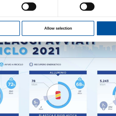
risentito soprattutto di un calo nei conferimenti di acciai
l rottame ferroso, che hanno reso più conveniente affidare
Allow selection