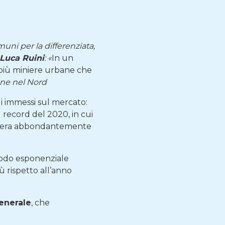
uni per la differenziata,
Luca Ruini
: «
In un
 più miniere urbane che
ione nel Nord
i immessi sul mercato:
l record del 2020, in cui
e supera abbondantemente
 modo esponenziale
iù rispetto all’anno
enerale
, che