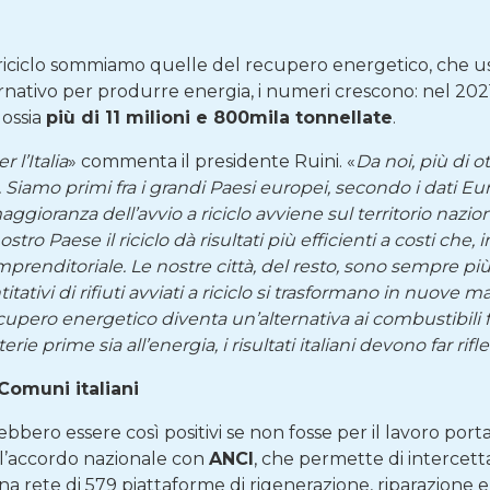
a riciclo sommiamo quelle del recupero energetico, che usa 
nativo per produrre energia, i numeri crescono: nel 2021 
, ossia
più di 11 milioni e 800mila tonnellate
.
 l’Italia
» commenta il presidente Ruini. «
Da noi, più di o
. Siamo primi fra i grandi Paesi europei, secondo i dati Euro
aggioranza dell’avvio a riciclo avviene sul territorio nazion
ro Paese il riciclo dà risultati più efficienti a costi che, i
imprenditoriale. Le nostre città, del resto, sono sempre pi
tativi di rifiuti avviati a riciclo si trasformano in nuove m
cupero energetico diventa un’alternativa ai combustibili 
terie prime sia all’energia, i risultati italiani devono far rifl
 Comuni italiani
rebbero essere così positivi se non fosse per il lavoro po
e l’accordo nazionale con
ANCI
, che permette di intercettar
a rete di 579 piattaforme di rigenerazione, riparazione e 