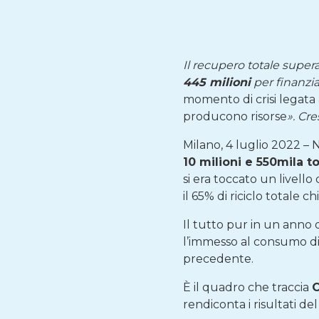
Il recupero totale supera
445 milioni
per finanzia
momento di crisi legata
producono risorse
». Cr
Milano, 4 luglio 2022 – Ne
10 milioni e 550mila t
si era toccato un livell
il 65% di riciclo totale 
Il tutto pur in un anno
l’immesso al consumo di p
precedente.
È il quadro che traccia
rendiconta i risultati del