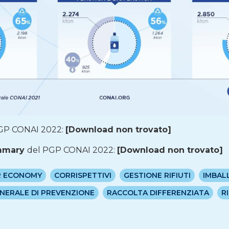
GP CONAI 2022:
[Download non trovato]
ummary
del PGP CONAI 2022:
[Download non trovato]
R ECONOMY
CORRISPETTIVI
GESTIONE RIFIUTI
IMBAL
ERALE DI PREVENZIONE
RACCOLTA DIFFERENZIATA
R