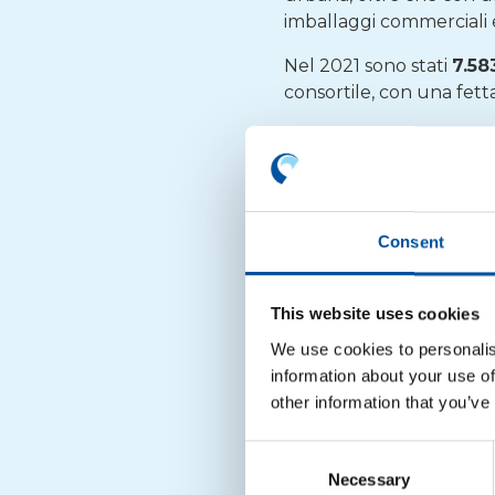
imballaggi commerciali e 
Nel 2021 sono stati
7.58
consortile, con una fetta
Per coprire i maggiori co
sistema CONAI ha riconos
milioni in più rispetto a
445 milioni
, invece, so
Consent
recupero.
Sempre con un’attenzion
This website uses cookies
crescere. «
Nell’ultimo an
We use cookies to personalis
più di 15 milioni di abita
information about your use of
aiutare i Comuni di Pugl
other information that you’ve
sono stati supportati nel
Consent
Anche grazie a tutte que
Necessary
Selection
cresciuti proprio nel
Ce