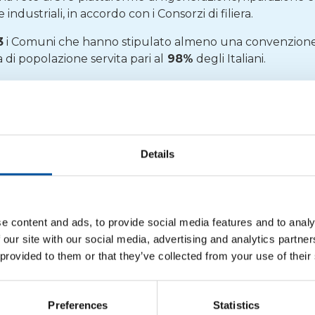
industriali, in accordo con i Consorzi di filiera.
3
i Comuni che hanno stipulato almeno una convenzione 
 di popolazione servita pari al
98%
degli Italiani.
sti che i Comuni sostengono nel ritirare i rifiuti in modo d
ciuto alle amministrazioni locali del Paese quasi
727 mi
ll’anno precedente.
no stati destinati dal sistema al finanziamento di attività di
Details
e particolare alle aree del Mezzogiorno, in cui la racco
no i progetti territoriali speciali nelle Regioni del Cent
e content and ads, to provide social media features and to analy
nti
» svela Ruini. «
E un progetto speciale è stato portato a
 our site with our social media, advertising and analytics partn
ia, Calabria, Campania e Sicilia a drenare parte dei fond
 provided to them or that they’ve collected from your use of their
 presentare 1.775 soluzioni progettuali, per un valore di 11
ste attività i rifiuti di imballaggio conferiti dai Comuni 
Preferences
Statistics
ntro
(+4,5%) e nel
Sud
(+4,4%), compensando la flessione 