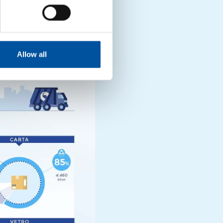
o e alluminio dovuto alle
 i metalli al libero
Allow all