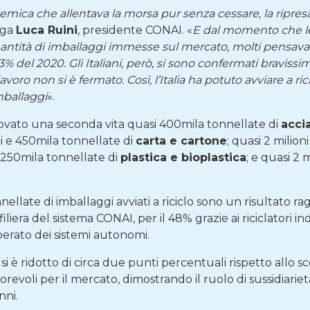
emica che allentava la morsa pur senza cessare, la ripres
ega
Luca Ruini
, presidente CONAI. «
E dal momento che le
quantità di imballaggi immesse sul mercato, molti pensavan
 del 2020. Gli Italiani, però, si sono confermati bravissim
 lavoro non si è fermato. Così, l’Italia ha potuto avviare a r
mballaggi
».
rovato una seconda vita quasi 400mila tonnellate di
acci
oni e 450mila tonnellate di
carta e cartone
; quasi 2 milio
 e 250mila tonnellate di
plastica e bioplastica
; e quasi 2 
nnellate di imballaggi avviati a riciclo sono un risultato r
filiera del sistema CONAI, per il 48% grazie ai riciclatori i
perato dei sistemi autonomi.
 si è ridotto di circa due punti percentuali rispetto allo 
evoli per il mercato, dimostrando il ruolo di sussidiariet
nni.