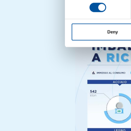
(-2,5%), dove il dato ha 
quotazioni favorevoli de
mercato.
Deny