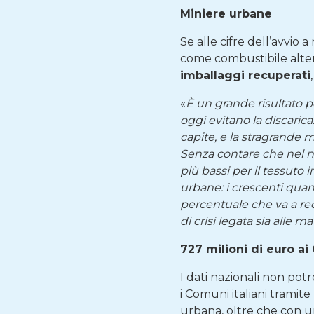
Miniere urbane
Se alle cifre dell’avvio 
come combustibile alter
imballaggi recuperati
«
È un grande risultato per
oggi evitano la discarica
capite, e la stragrande m
Senza contare che nel nost
più bassi per il tessuto 
urbane: i crescenti quanti
percentuale che va a re
di crisi legata sia alle ma
727 milioni di euro ai
I dati nazionali non pot
i Comuni italiani tramit
urbana, oltre che con un