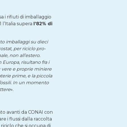
i rifiuti di imballaggio
l’Italia supera
l’82% di
tto imballaggi su dieci
stat, per riciclo pro-
ale, non all’estero.
n Europa, risultano fra i
ù vere e proprie miniere
aterie prime, e la piccola
fossili. In un momento
ettere
».
rtato avanti da CONAI con
e i flussi dalla raccolta
riciclo che si occupa di