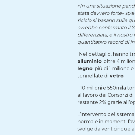
«
In una situazione pand
stata davvero forte
» spi
riciclo si basano sulle 
avrebbe confermato il 73%
differenziata, e il nostro
quantitativo record di i
Nel dettaglio, hanno t
alluminio
; oltre 4 mili
legno
; più di 1 milione
tonnellate di
vetro
.
I 10 milioni e 550mila to
al lavoro dei Consorzi di 
restante 2% grazie all’o
L’intervento del sistema
normale in momenti favor
svolge da venticinque a