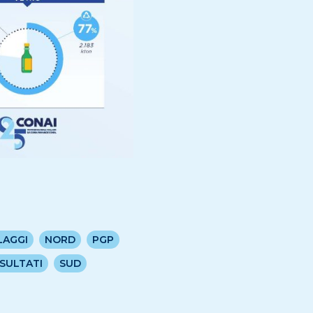
LAGGI
NORD
PGP
ISULTATI
SUD