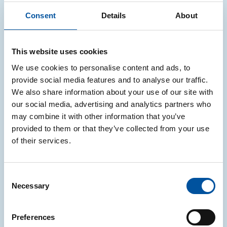
impatti per le aziende italiane. In particolare, la nota
Consent
Details
About
intende aiutare le imprese a orientarsi tra la
normativa attualmente vigente in Italia, le
prospettive del nuovo quadro europeo e la
This website uses cookies
gestione operativa dei prossimi adeguamenti.
We use cookies to personalise content and ads, to
L’obiettivo è duplice: da un lato, offrire un supporto
provide social media features and to analyse our traffic.
informativo affidabile e dall’altro, formulare alcune
We also share information about your use of our site with
raccomandazioni pratiche, così da consentire alle
our social media, advertising and analytics partners who
imprese di pianificare per tempo le attività
may combine it with other information that you’ve
necessarie ad arrivare preparate alla futura
provided to them or that they’ve collected from your use
etichettatura armonizzata europea.
of their services.
Per tutti i dettagli, consulta la
nota informativa
Consent
ETICHETTATURA
Necessary
Selection
ETICHETTATURA ARMONIZZATA IMBALLAGGI
Preferences