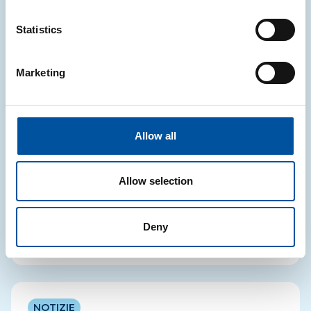
Notizie correlate
Statistics
Marketing
NOTIZIE
Etichettatura degli imballaggi in
Francia, Spagna e Germania:
Allow all
aggiornamenti note informative CONAI
CONAI ha aggiornate le note informative relative
Allow selection
agli obblighi di etichettatura in Francia, Spagna e
Germania
Deny
05.08.2026
NOTIZIE