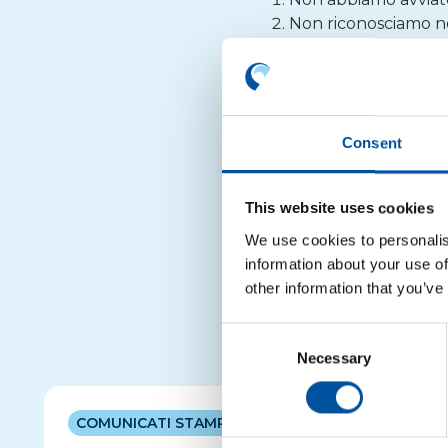
Non riconosciamo n
Ogni nostra iniziativ
Invitiamo pertanto ch
diffonderli ulteriorme
Consent
CONAI tutela la propria 
intraprendere le opportun
This website uses cookies
We use cookies to personalis
information about your use of
other information that you’ve
Consent
Necessary
Selection
COMUNICATI STAMPA