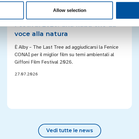
Alby – The Last Tree vince la
Allow selection
Fenice CONAI al Giffoni Film
Festival 2026: una fiaba che dà
voce alla natura
È Alby – The Last Tree ad aggiudicarsi la Fenice
CONAI per il miglior film su temi ambientali al
Giffoni Film Festival 2026.
27.07.2026
Vedi tutte le news