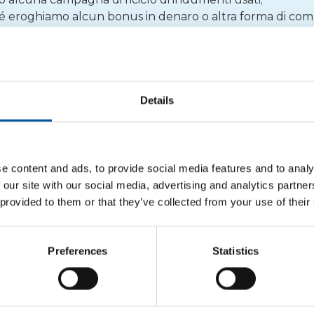
é eroghiamo alcun bonus in denaro o altra forma di co
a ufficiale viene comunicata esclusivamente attraverso i nos
iunque riceva tali messaggi a non prenderli in cons
nte e a segnalarli, se del caso, alle autorità compete
Details
immagine da qualsiasi utilizzo improprio del nome azienda
e azioni a difesa dei propri diritti.
CONAI
e content and ads, to provide social media features and to analy
 our site with our social media, advertising and analytics partn
 provided to them or that they’ve collected from your use of their
Notizie correlate
Preferences
Statistics
COMUNICATI STAMPA