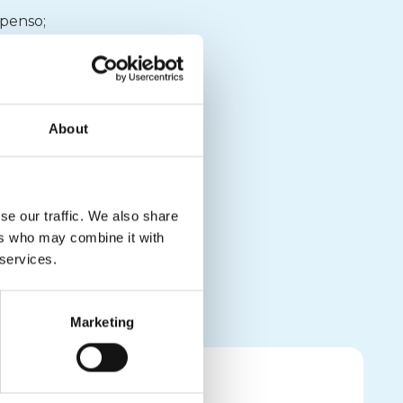
mpenso;
tri canali istituzionali.
iderazione, a non
nti.
About
le e si riserva di
se our traffic. We also share
ers who may combine it with
 services.
Marketing
COMUNICATI STAMPA