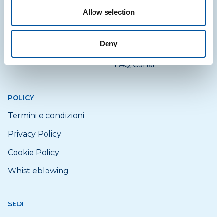
Lavora con noi
Area associazioni
Allow selection
CONAI Community e
Area privata
Academy
Deny
Area APQN
Video
FAQ Conai
POLICY
Termini e condizioni
Privacy Policy
Cookie Policy
Whistleblowing
SEDI