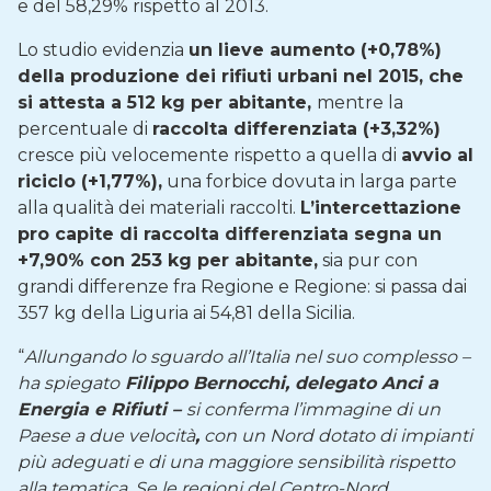
e del 58,29% rispetto al 2013.
Lo studio evidenzia
un lieve aumento (+0,78%)
della produzione dei rifiuti urbani nel 2015, che
si attesta a 512 kg per abitante,
mentre la
percentuale di
raccolta differenziata (+3,32%)
cresce più velocemente rispetto a quella di
avvio al
riciclo (+1,77%),
una forbice dovuta in larga parte
alla qualità dei materiali raccolti.
L’intercettazione
pro capite di raccolta differenziata segna un
+7,90% con 253 kg per abitante,
sia pur con
grandi differenze fra Regione e Regione: si passa dai
357 kg della Liguria ai 54,81 della Sicilia.
“
Allungando lo sguardo all’Italia nel suo complesso –
ha spiegato
Filippo Bernocchi, delegato Anci a
Energia e Rifiuti –
si conferma l’immagine di un
Paese a due velocità
,
con un Nord dotato di impianti
più adeguati e di una maggiore sensibilità rispetto
alla tematica. Se le regioni del Centro-Nord