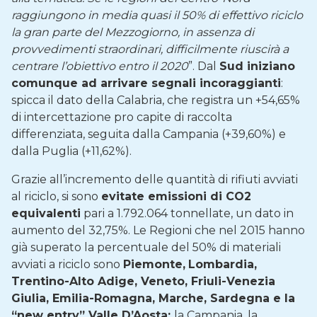
raggiungono in media quasi il 50% di effettivo riciclo
la gran parte del Mezzogiorno, in assenza di
provvedimenti straordinari, difficilmente riuscirà a
centrare l’obiettivo entro il 2020
”. Dal
Sud iniziano
comunque ad arrivare segnali incoraggianti
:
spicca il dato della Calabria, che registra un +54,65%
di intercettazione pro capite di raccolta
differenziata, seguita dalla Campania (+39,60%) e
dalla Puglia (+11,62%).
Grazie all’incremento delle quantità di rifiuti avviati
al riciclo, si sono
evitate emissioni di CO2
equivalenti
pari a 1.792.064 tonnellate, un dato in
aumento del 32,75%. Le Regioni che nel 2015 hanno
già superato la percentuale del 50% di materiali
avviati a riciclo sono
Piemonte,
Lombardia,
Trentino-Alto Adige, Veneto, Friuli-Venezia
Giulia, Emilia-Romagna, Marche, Sardegna e la
“new entry” Valle D’Aosta;
la Campania, la