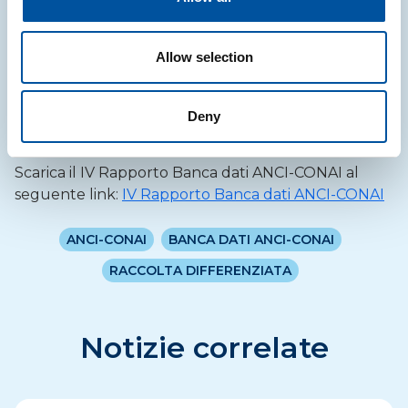
nuove materie prime all’industria del riciclo. E
proprio l’attività di riciclo, assicurato dal sistema
Conai/Consorzi di Filiera per quei comuni che
Allow selection
volontariamente attivano le convenzioni con i
Consorzi di Filiera previste dell’Accordo Quadro,
rappresenta la concretizzazione dell’economia
Deny
circolare nel campo dei rifiuti”.
Scarica il IV Rapporto Banca dati ANCI-CONAI al
seguente link:
IV Rapporto Banca dati ANCI-CONAI
ANCI-CONAI
BANCA DATI ANCI-CONAI
RACCOLTA DIFFERENZIATA
Notizie correlate