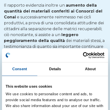
Il rapporto evidenzia inoltre un
aumento della
quantità dei materiali conferiti ai Consorzi del
Conai
e successivamente reimmesso nei cicli
produttivi, a prova di una consolidata attitudine dei
cittadini alla separazione delle matrici recuperabili;
ciò nonostante, si assiste a un
leggero
peggioramento della qualità
dei materiali stessi, a
testimonianza di quanto sia importante continuare
a informare i cittadini sulle corrette pratiche da
seguire nella raccolta differenziata.
“Con la presentazione di oggi –
ha dichiarato
Consent
Details
About
Walter Facciotto, direttore Generale di Conai
– si
conferma l’importanza della Banca Dati Anci Conai
come elemento di riferimento per rendere il più
This website uses cookies
possibile accessibili le informazioni sull’intero ciclo di
We use cookies to personalise content and ads, to
gestione dei rifiuti di imballaggio
.
Gli oltre 7000
provide social media features and to analyse our traffic.
comuni attivi nella gestione dei rifiuti di imballaggio
We also share information about your use of our site with
per il tramite dell’Accordo Quadro Anci Conai,