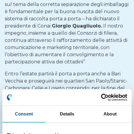
sul tema della corretta separazione degli imballaggi
è fondamentale per la buona riuscita del nuovo
sistema di raccolta porta a porta – ha dichiarato il
presidente di Conai
Giorgio Quagliuolo.
Il nostro
impegno, insieme a quello dei Consorzi di filiera,
continua attraverso il rafforzamento delle attività di
comunicazione e marketing territoriale, con
l’obiettivo di aumentare il coinvolgimento e la
partecipazione attiva dei cittadini”.
Entro l’estate partirà il porta a porta anche a Bari
Vecchia e proseguirà nei quartieri San Paolo/Stanic-
Carbonara, Celie e Loseto coprendo, per la fine del
2018, un territorio con oltre 130mila abitanti.
Ad oggi la raccolta differenziata effettuata nei
Consent
Details
About
quartieri di Santo Spirito, Palese, Catino, San Pio,
Fesca, San Girolamo, San Cataldo e il Villaggio
Trieste ha superato l’81% e questo successo ha