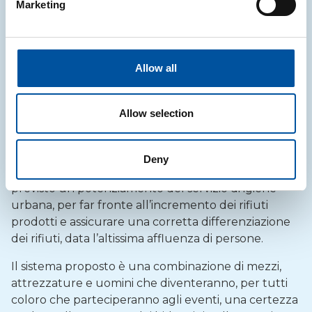
inseriranno nel contesto collettivo creando una
Marketing
cornice green.
Inoltre, un gruppo sarà destinato alle attività
nell’ambito delle scuole primarie delle zone
Allow all
interessate all’avanzamento del sistema porta-a
porta, guidati da una psicologa specializzata in
Allow selection
pratiche di comunità.
Presenza in occasione di eventi cittadini
Deny
In occasione di manifestazioni, fiere e sagre sarà
previsto un potenziamento del servizio di igiene
urbana, per far fronte all’incremento dei rifiuti
prodotti e assicurare una corretta differenziazione
dei rifiuti, data l’altissima affluenza di persone.
Il sistema proposto è una combinazione di mezzi,
attrezzature e uomini che diventeranno, per tutti
coloro che parteciperanno agli eventi, una certezza