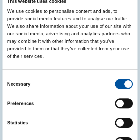
This website uses cookies
portato al 41% la percentuale raggiunta nell’intera
città.
We use cookies to personalise content and ads, to
provide social media features and to analyse our traffic.
Di seguito le azioni del progetto:
We also share information about your use of our site with
our social media, advertising and analytics partners who
Eco-animatori: chi sono e cosa fanno
may combine it with other information that you’ve
Bari si è dotata di un gruppo di 10 eco-animatori
provided to them or that they’ve collected from your use
under 30, selezionati e formati in un percorso
of their services.
durato due mesi, attraverso la collaborazione di
Conai e dei consorzi di Filiera. Si tratta di figure
altamente specializzate nel campo della raccolta
Consent
Necessary
degli imballaggi, in grado di sensibilizzare l’opinione
Selection
pubblica sui temi della differenziazione dei rifiuti in
modo coinvolgente e propositivo. Saranno presenti
Preferences
con mezzi allestiti ad hoc e un gazebo
personalizzato nel corso dei principali eventi in città.
Statistics
Distribuiranno materiali sulla differenziazione degli
imballaggi e, a seconda della tipologia di evento, si