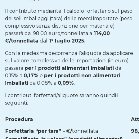
Il contributo mediante il calcolo forfettario sul peso
dei soli imballaggi (tara) delle merci importate (peso
complessivo senza distinzione per materiale)
passerà dai 98,00 euro/tonnellata a
114,00
€/tonnellata
dal
1° luglio 2025.
Con la medesima decorrenza l’aliquota da applicare
sul valore complessivo delle importazioni (in euro)
passerà
per i prodotti alimentari imballati
da
0,15% a
0,17%
e
per i prodotti non alimentari
imballati
da 0,08% a
0,09%
.
I contributi forfettari/aliquote saranno quindi i
seguenti:
Procedura
At
Forfettaria “per tara”
– €
/
tonnellata
98