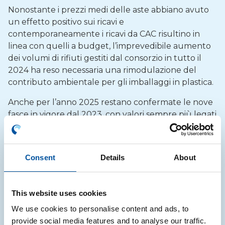
Nonostante i prezzi medi delle aste abbiano avuto
un effetto positivo sui ricavi e
contemporaneamente i ricavi da CAC risultino in
linea con quelli a budget, l’imprevedibile aumento
dei volumi di rifiuti gestiti dal consorzio in tutto il
2024 ha reso necessaria una rimodulazione del
contributo ambientale per gli imballaggi in plastica.
Anche per l’anno 2025 restano confermate le nove
fasce in vigore dal 2023, con valori sempre più legati
ai costi necessari per avviare a riciclo le tipologie di
imballaggi inclusi in ciascuna fascia. Per sei fasce si
registra un aumento e per tre una lieve
Consent
Details
About
diminuzione che è espressione del deficit di catena
(saldo tra costi ed eventuali ricavi da cessione a
riciclo), sempre a partire dal 1° luglio 2025.
This website uses cookies
Per la fascia
A1.1
il CAC passerà da 24,00
We use cookies to personalise content and ads, to
€/tonnellata a
40,00 €/ tonnellata
.
provide social media features and to analyse our traffic.