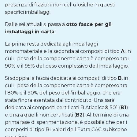
presenza di frazioni non cellulosiche in questi
specifici imballaggi.
Dalle sei attuali si passa a
otto fasce per gli
imballaggi in carta
.
La prima resta dedicata agli imballaggi
monomateriale e la seconda ai compositi di tipo
A
, in
cui il peso della componente carta è compreso tra il
90% e il 95% del peso complessivo dell’imballaggio.
Si sdoppia la fascia dedicata ai compositi di tipo
B
, in
cui il peso della componente carta è compreso tra
l’80% e il 90% del peso dell’imballaggio, che era
stata finora esentata dal contributo. Una sarà
dedicata ai compositi certificati B Aticelca® 501 (
B1
)
e una a quelli non certificati (
B2
). Al termine di una
prima fase di sperimentazione, è possibile che per i
compositi di tipo B i valori dell’Extra CAC subiscano
variazioni.