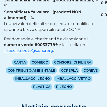
Semplificata “a valore” (prodotti alimentari)
–
0,1
%
Semplificata “a valore” (prodotti NON
0,
alimentari)
– %
I nuovi valori delle altre procedure semplificate
saranno a breve disponibili sul sito CONAI.
Per domande e chiarimenti è a disposizione il
numero verde 800337799
e la casella email
infocontributo@conai.org
.
CARTA
COMIECO
CONSORZI DI FILIERA
CONTRIBUTO AMBIENTALE
COREPLA
COREVE
IMBALLAGGI LEGNO
IMBALLAGGI VETRO
PLASTICA
RILEGNO
Notizie correlate