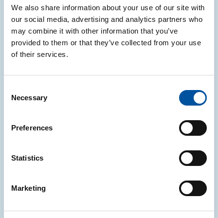
We also share information about your use of our site with
Per la fascia
A1.2
, da 90,00 €/ tonnellata a
87,00 €/
our social media, advertising and analytics partners who
tonnellata
.
may combine it with other information that you’ve
provided to them or that they’ve collected from your use
Per la
A2
, da 220,00 €/tonnellata a
258,00
of their services.
€/tonnellata
.
Per la
B1.1
, da 224,00 €/ tonnellata a
219,00
€/
tonnellata
.
Consent
Necessary
Selection
Per la
B1.2*
, da 233,00 €/ tonnellata a
228,00 €/
tonnellata
.
Preferences
Per la
B2.1
, da 441,00 €/ tonnellata a
611,00 €/
tonnellata
.
Statistics
Per la
B2.2
, da 589,00 €/ tonnellata a
724,00 €/
tonnellata
.
Marketing
Per la
B2.3
, da 650,00 €/tonnellata a
785,00 €/
tonnellata
.