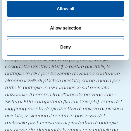
Per la
C
, infine, da 655,00 €/tonnellata a
790,00
Allow all
€/tonnellata
.
*
Ulteriori novità riguardanti l’adeguamento del
Allow selection
Regolamento aste Corepla per le bottiglie in PET
(fascia B1.2)
Deny
Ai sensi dell’art. 6 comma 4 del d.lgs. 196/2021 di
recepimento della direttiva (UE) 2019/904 (la
cosiddetta Direttiva SUP), a partire dal 2025, le
bottiglie in PET per bevande dovranno contenere
almeno il 25% di plastica riciclata, come media per
tutte le bottiglie in PET immesse sul mercato
nazionale. Il comma 5 dell’articolo prevede che i
Sistemi EPR competenti (fra cui Corepla), ai fini del
raggiungimento degli obiettivi di utilizzo di plastica
riciclata, assicurino il rientro in possesso del
materiale post-consumo ai produttori di bottiglie
per bevande, definendo la quota percentuale da